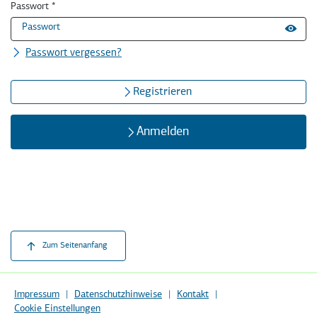
Passwort
*
Passwort vergessen?
Registrieren
Anmelden
Schnellmenü
Fußzeile
Zum Seitenanfang
Sekundäre
Impressum
Datenschutzhinweise
Kontakt
Cookie Einstellungen
Navigation